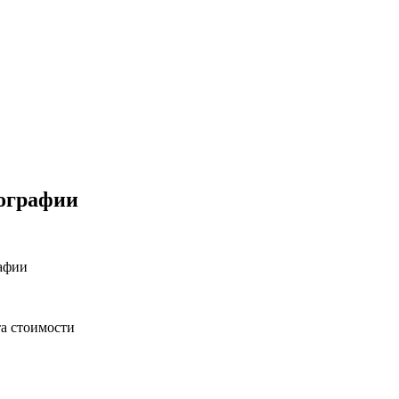
нографии
рафии
та стоимости