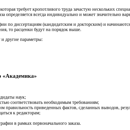
оторая требует кропотливого труда зачастую нескольких специал
аза определяется всегда индивидуально и может значительно вар
и по диссертациям (кандидатским и докторским) и начинаются 
ния, то расценки будут на порядок выше.
 и другие параметры:
ю «Академика»
дидаты наук;
остью соответствовать необходимым требованиям;
правильность приведенных фактов, сделанных выводов, резуль
щаться к редакторам;
рафии в рамках первоначального заказа.