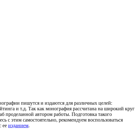
нографии пишутся и издаются для различных целей:
йтинга и т.д. Так как монография рассчитана на широкий круг
таб проделанной автором работы. Подготовка такого
тесь с этим самостоятельно, рекомендуем воспользоваться
с ее
изданием
.